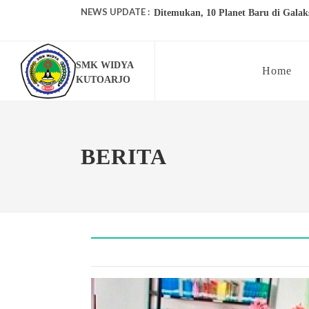
NEWS UPDATE :
Ditemukan, 10 Planet Baru di Galaks
Makin Mahir ID Platform Belajar Onl
SMK WIDYA
Menerapkan Disiplin di Sekolah...
Home
KUTOARJO
Pelatihan Jurnalistik di SMA 1 HA
SMA 1 HARAPAN persembahkan 5 m
BERITA
Ada Rahasia di Balik Kebiasaan Mem