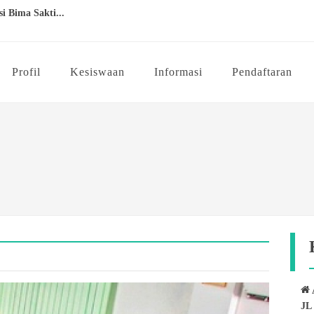
i Bima Sakti...
ine Gratis Bisa Belajar K...
Profil
Kesiswaan
Informasi
Pendaftaran
RAPAN...
edali pada OSN...
baca...
JL