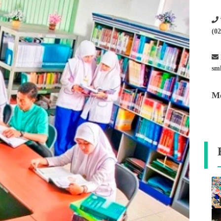
(0
sm
Me